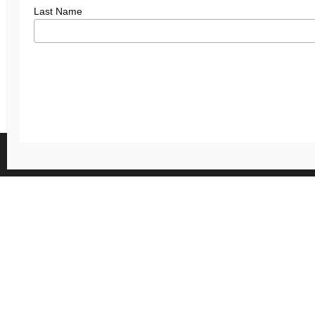
Last Name
We gebruiken cookies om je de 
Je kunt meer informatie vinde