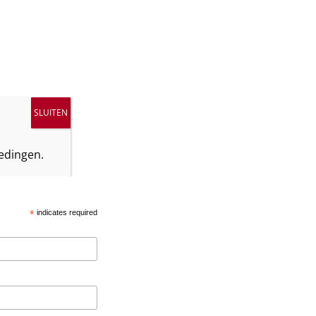
edingen.
*
indicates required