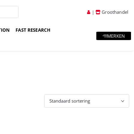
|
Groothandel
TION
FAST RESEARCH
MERKEN
atis goodies & samples
Vakkundig advies