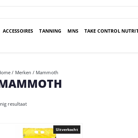
ACCESSOIRES
TANNING
MNS
TAKE CONTROL NUTRI
over 14 dagen
Voor 17:00 uur besteld, morgen in huis
Gr
Home
/
Merken
/ Mammoth
MAMMOTH
nig resultaat
Uitverkocht