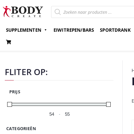
SUPPLEMENTEN
EIWITREPEN/BARS
SPORTDRANK
Gratis verzending v.a. 15 euro
Bestel nu en betaal 
FLITER OP:
PRIJS
E
-
Minimale prijs
Maximale prijs
CATEGORIEËN