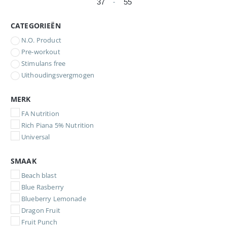
-
Minimale prijs
Maximale prijs
CATEGORIEËN
N.O. Product
Pre-workout
Stimulans free
Uithoudingsvergmogen
MERK
FA Nutrition
Rich Piana 5% Nutrition
Universal
SMAAK
Beach blast
Blue Rasberry
Blueberry Lemonade
Dragon Fruit
Fruit Punch