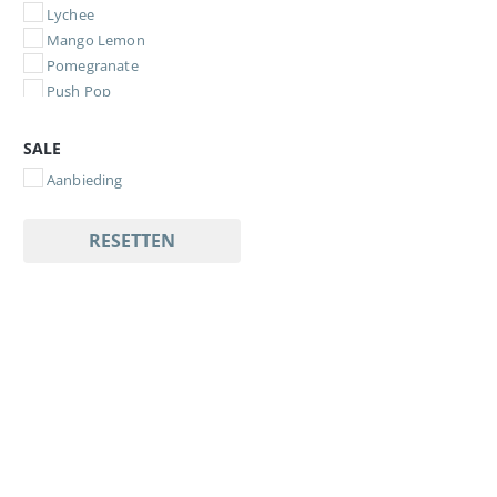
Lychee
Mango Lemon
Pomegranate
Push Pop
Southhern Sweet Tea
Watermelon
SALE
Wildberry
Aanbieding
Blue Raspberry
RESETTEN