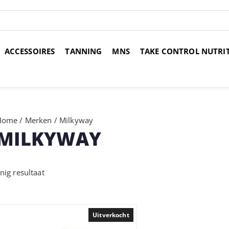
ACCESSOIRES
TANNING
MNS
TAKE CONTROL NUTRI
over 14 dagen
Voor 17:00 uur besteld, morgen in huis
Gr
Home
/
Merken
/ Milkyway
MILKYWAY
nig resultaat
Uitverkocht