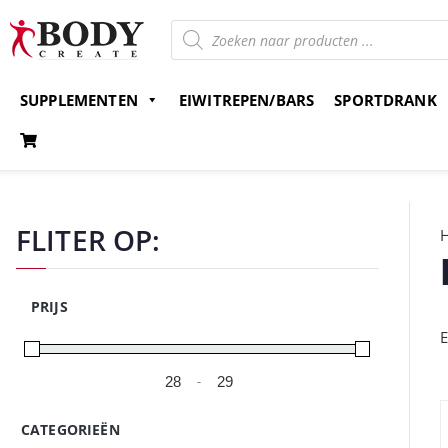
SUPPLEMENTEN
EIWITREPEN/BARS
SPORTDRANK
Gratis verzending v.a. 15 euro
Bestel nu en betaal 
FLITER OP:
PRIJS
E
-
Minimale prijs
Maximale prijs
CATEGORIEËN