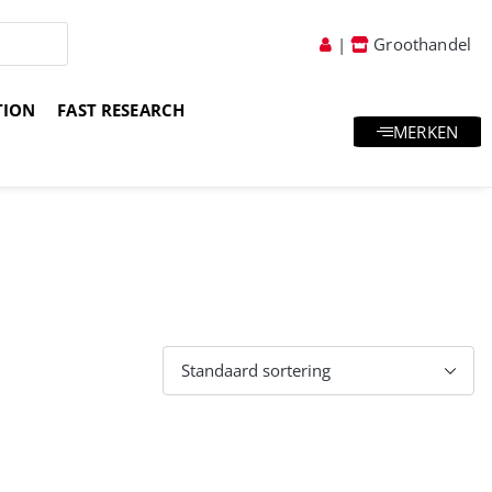
|
Groothandel
TION
FAST RESEARCH
MERKEN
atis goodies & samples
Vakkundig advies