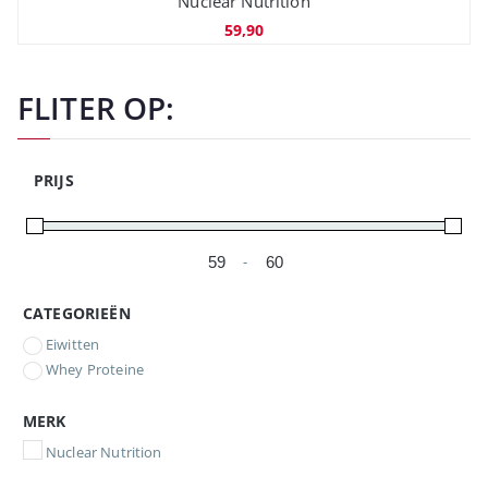
Nuclear Nutrition
59,90
FLITER OP:
PRIJS
-
Minimale prijs
Maximale prijs
CATEGORIEËN
Eiwitten
Whey Proteine
MERK
Nuclear Nutrition