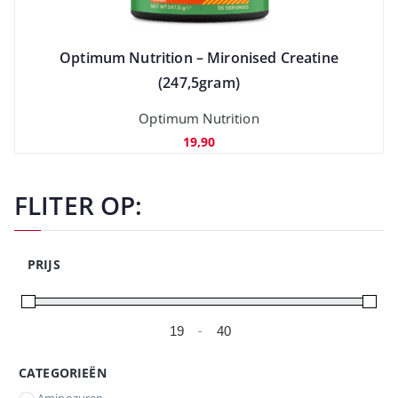
Optimum Nutrition – Mironised Creatine
(247,5gram)
Optimum Nutrition
19,90
FLITER OP:
PRIJS
-
Minimale prijs
Maximale prijs
CATEGORIEËN