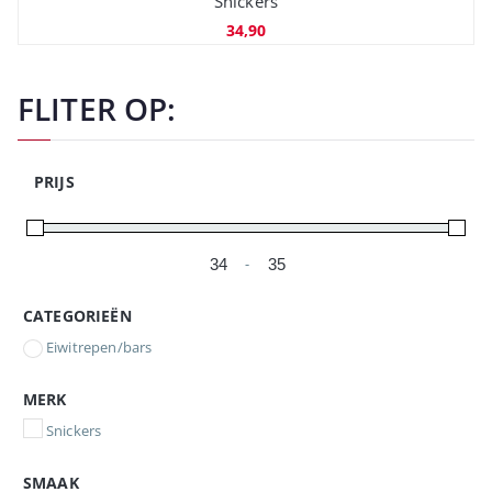
Snickers
34,90
FLITER OP:
PRIJS
-
Minimale prijs
Maximale prijs
CATEGORIEËN
Eiwitrepen/bars
MERK
Snickers
SMAAK