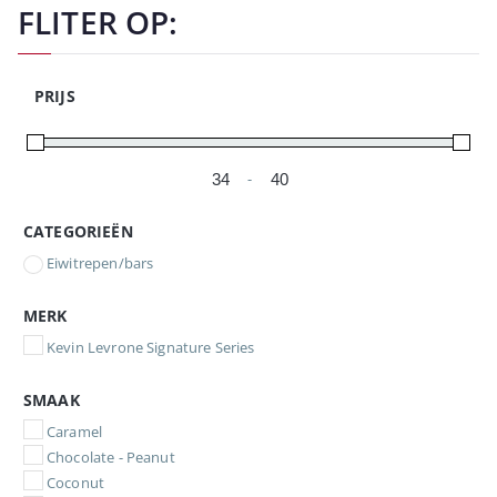
FLITER OP:
PRIJS
-
Minimale prijs
Maximale prijs
CATEGORIEËN
Eiwitrepen/bars
MERK
Kevin Levrone Signature Series
SMAAK
Caramel
Chocolate - Peanut
Coconut