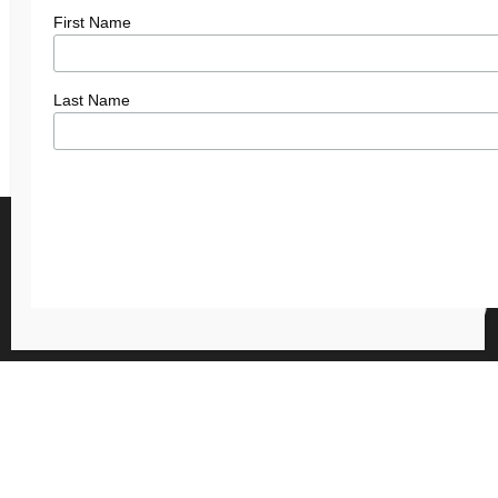
First Name
Last Name
We gebruiken cookies om je de beste ervaring op onze site te
bieden.
Je kunt meer informatie vinden over welke cookies we
0
gebruiken of deze uitschakelen in de
instellingen
.
Accepteer