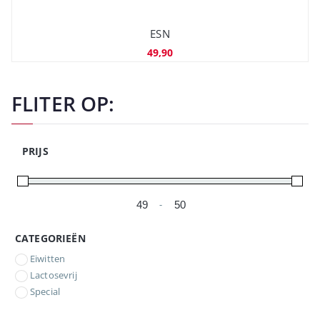
ESN
49,90
FLITER OP:
PRIJS
-
Minimale prijs
Maximale prijs
CATEGORIEËN
Eiwitten
Lactosevrij
Special