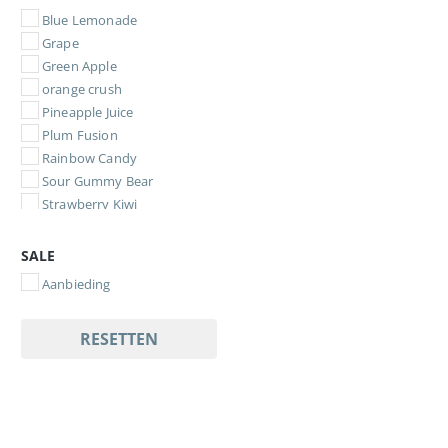
Blue Lemonade
Grape
Green Apple
orange crush
Pineapple Juice
Plum Fusion
Rainbow Candy
Sour Gummy Bear
Strawberry Kiwi
Strawberry Mango
Tiger's Blood
SALE
Watermelon
Aanbieding
Watermelon Slushy
Blue Raspberry
RESETTEN