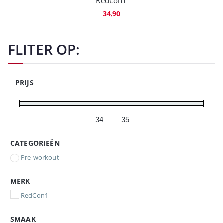
RedCon1
34,90
FLITER OP:
PRIJS
-
Minimale prijs
Maximale prijs
CATEGORIEËN
Pre-workout
MERK
RedCon1
SMAAK