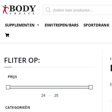
SUPPLEMENTEN
EIWITREPEN/BARS
SPORTDRANK
Gratis verzending v.a. 15 euro
Bestel nu en betaal 
FLITER OP:
PRIJS
E
-
Minimale prijs
Maximale prijs
CATEGORIEËN