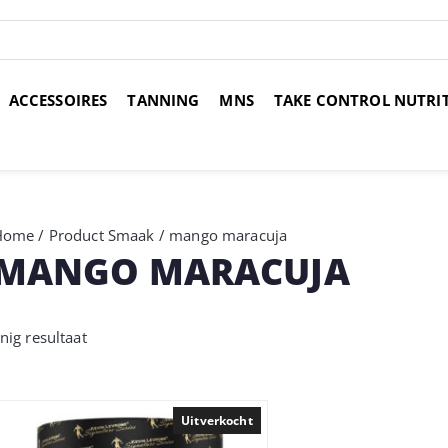
ACCESSOIRES
TANNING
MNS
TAKE CONTROL NUTRI
over 14 dagen
Voor 17:00 uur besteld, morgen in huis
Gr
Home
/ Product Smaak / mango maracuja
MANGO MARACUJA
nig resultaat
Uitverkocht