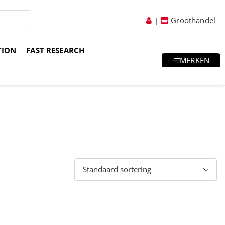
|
Groothandel
TION
FAST RESEARCH
MERKEN
atis goodies & samples
Vakkundig advies