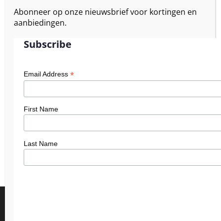
Abonneer op onze nieuwsbrief voor kortingen en
aanbiedingen.
Subscribe
*
Email Address
First Name
Last Name
We gebruiken cookies om je de beste ervaring op onze site te
bieden.
Je kunt meer informatie vinden over welke cookies we