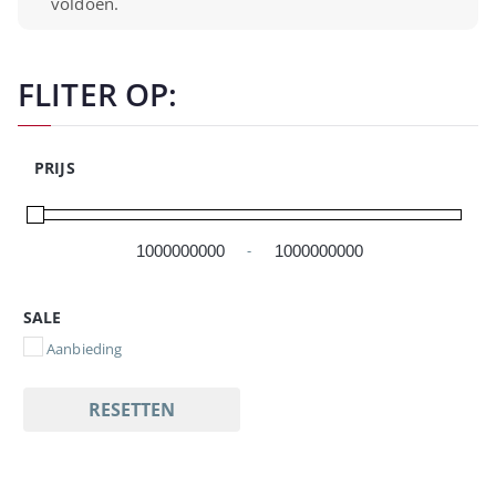
voldoen.
FLITER OP:
PRIJS
-
Minimale prijs
Maximale prijs
SALE
Aanbieding
RESETTEN