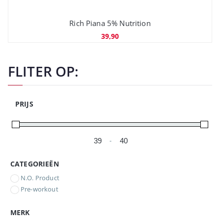
Rich Piana 5% Nutrition
39,90
FLITER OP:
PRIJS
-
Minimale prijs
Maximale prijs
CATEGORIEËN
N.O. Product
Pre-workout
MERK