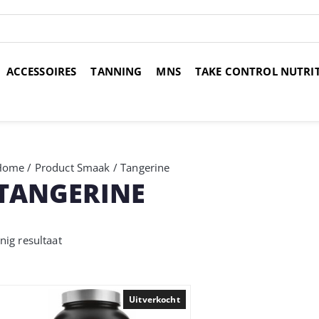
ACCESSOIRES
TANNING
MNS
TAKE CONTROL NUTRI
over 14 dagen
Voor 17:00 uur besteld, morgen in huis
Gr
Home
/ Product Smaak / Tangerine
TANGERINE
nig resultaat
Uitverkocht