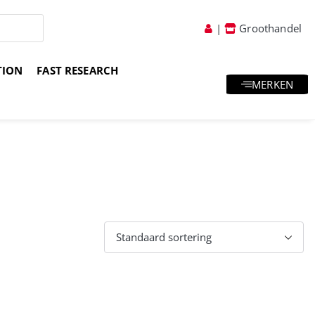
|
Groothandel
TION
FAST RESEARCH
MERKEN
atis goodies & samples
Vakkundig advies