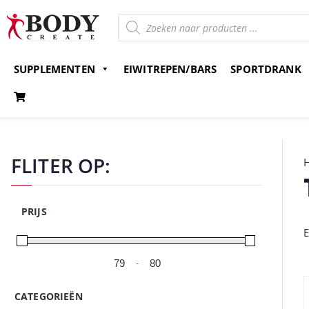
SUPPLEMENTEN
EIWITREPEN/BARS
SPORTDRANK
Gratis verzending v.a. 15 euro
Bestel nu en betaal 
FLITER OP:
PRIJS
E
-
Minimale prijs
Maximale prijs
CATEGORIEËN