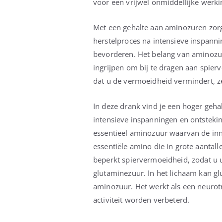
voor een vrijwel onmiddellijke werki
Met een gehalte aan aminozuren zorg
herstelproces na intensieve inspanni
bevorderen. Het belang van aminozure
ingrijpen om bij te dragen aan spier
dat u de vermoeidheid vermindert, zel
In deze drank vind je een hoger gehal
intensieve inspanningen en ontsteki
essentieel aminozuur waarvan de inn
essentiële amino die in grote aantal
beperkt spiervermoeidheid, zodat u u
glutaminezuur. In het lichaam kan gl
aminozuur. Het werkt als een neurot
activiteit worden verbeterd.