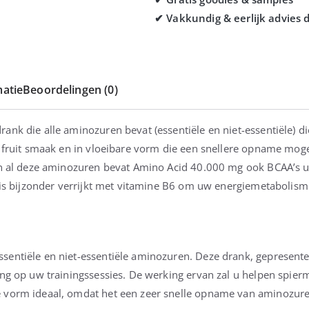
atie
Beoordelingen (0)
nk die alle aminozuren bevat (essentiële en niet-essentiële) die
d fruit smaak en in vloeibare vorm die een snellere opname moge
In al deze aminozuren bevat Amino Acid 40.000 mg ook BCAA’s ui
n is bijzonder verrijkt met vitamine B6 om uw energiemetabolism
entiële en niet-essentiële aminozuren. Deze drank, gepresentee
ing op uw trainingssessies. De werking ervan zal u helpen spier
 vorm ideaal, omdat het een zeer snelle opname van aminozure