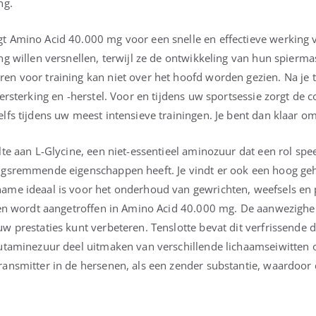
ng.
t Amino Acid 40.000 mg voor een snelle en effectieve werking 
ng willen versnellen, terwijl ze de ontwikkeling van hun spier
n voor training kan niet over het hoofd worden gezien. Na je tra
versterking en -herstel. Voor en tijdens uw sportsessie zorgt d
fs tijdens uw meest intensieve trainingen. Je bent dan klaar om 
te aan L-Glycine, een niet-essentieel aminozuur dat een rol spee
ngsremmende eigenschappen heeft. Je vindt er ook een hoog geha
ame ideaal is voor het onderhoud van gewrichten, weefsels en p
len wordt aangetroffen in Amino Acid 40.000 mg. De aanwezighei
w prestaties kunt verbeteren. Tenslotte bevat dit verfrissende 
utaminezuur deel uitmaken van verschillende lichaamseiwitten of
ransmitter in de hersenen, als een zender substantie, waardoor