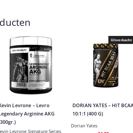
oducten
Uitverkocht
Kevin Levrone – Levro
DORIAN YATES – HIT BCA
Legendary Arginine AKG
10:1:1 (400 G)
(300gr.)
Dorian Yates
evin Levrone Signature Series