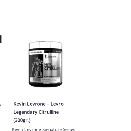
A
Kevin Levrone – Levro
Legendary Citrulline
(300gr.)
Kevin Levrone Signature Series