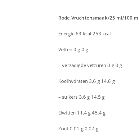
Rode Vruchtensmaak
/25 ml
/100 m
Energie 63 kcal 253 kcal
Vetten 0 g 0 g
– verzadigde vetzuren 0 g 0 g
Koolhydraten 3,6 g 14,6 g
– suikers 3,6 g 14,5 g
Eiwitten 11,4 g 45,4 g
Zout 0,01 g 0,07 g