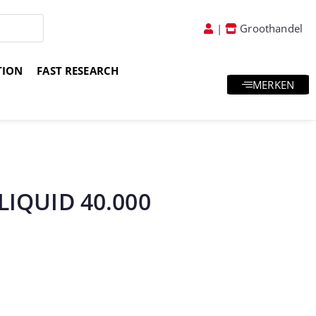
|
Groothandel
TION
FAST RESEARCH
MERKEN
atis goodies & samples
Vakkundig advies
LIQUID 40.000