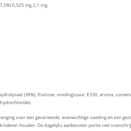
*37,5%) 0,525 mg 2,1 mg
thydrolysaat (38%), fructose, voedingszuur: E330, aroma, conser
hydrochloride).
vanging voor een gevarieerde, evenwichtige voeding en een ge
kinderen houden. De dagelijks aanbevolen portie niet overschri