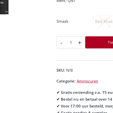
Merk:
QNT
Red Fruit
Smaak
-
+
To
SKU:
N/B
Categorie:
Aminozuren