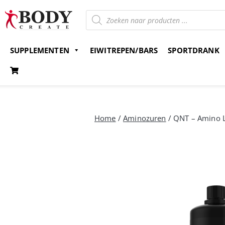
SUPPLEMENTEN
EIWITREPEN/BARS
SPORTDRANK
Gratis verzending v.a. 15 euro
Bestel nu en betaal 
Home
/
Aminozuren
/ QNT – Amino L