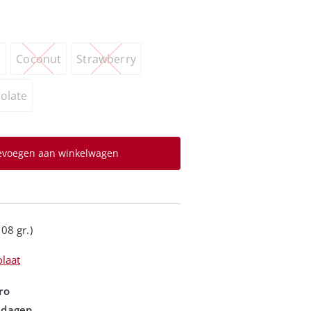
e
Coconut
Strawberry
olate
evoegen aan winkelwagen
08 gr.)
laat