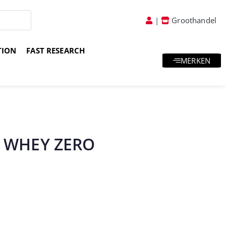
|
Groothandel
TION
FAST RESEARCH
MERKEN
atis goodies & samples
Vakkundig advies
O WHEY ZERO