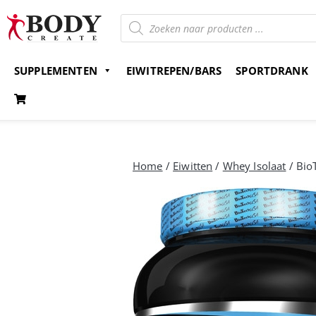
SUPPLEMENTEN
EIWITREPEN/BARS
SPORTDRANK
Gratis verzending v.a. 15 euro
Bestel nu en betaal 
Home
/
Eiwitten
/
Whey Isolaat
/ Bio