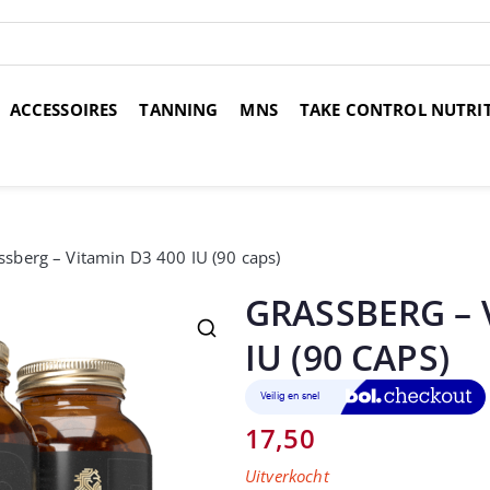
ACCESSOIRES
TANNING
MNS
TAKE CONTROL NUTRI
over 14 dagen
Voor 17:00 uur besteld, morgen in huis
Gr
ssberg – Vitamin D3 400 IU (90 caps)
GRASSBERG – 
IU (90 CAPS)
17,50
Uitverkocht