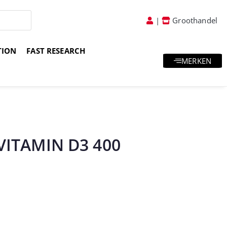
|
Groothandel
TION
FAST RESEARCH
MERKEN
atis goodies & samples
Vakkundig advies
VITAMIN D3 400