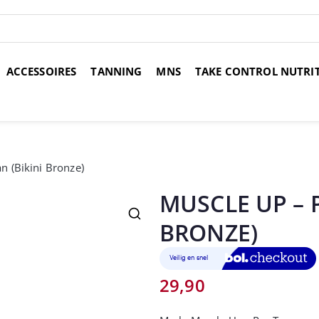
ACCESSOIRES
TANNING
MNS
TAKE CONTROL NUTRI
over 14 dagen
Voor 17:00 uur besteld, morgen in huis
Gr
n (Bikini Bronze)
MUSCLE UP – P
BRONZE)
29,90