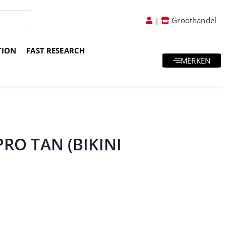
|
Groothandel
TION
FAST RESEARCH
MERKEN
atis goodies & samples
Vakkundig advies
RO TAN (BIKINI