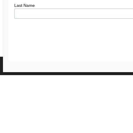
Last Name
We gebruiken cookies om je de 
Je kunt meer informatie vinde