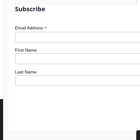
Subscribe
*
Email Address
First Name
Last Name
We gebruiken cookies om je de beste ervaring op onze site te
bieden.
Je kunt meer informatie vinden over welke cookies we
0
gebruiken of deze uitschakelen in de
instellingen
.
Accepteer