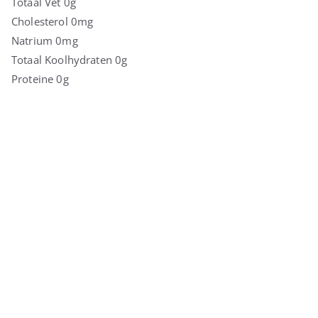
Totaal Vet 0g
Cholesterol 0mg
Natrium 0mg
Totaal Koolhydraten 0g
Proteine 0g