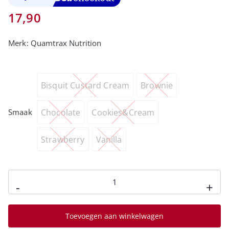
17,90
Merk:
Quamtrax Nutrition
Bisquit Custard Cream
Brownie
Chocolate
Cookies&Cream
Smaak
Strawberry
Vanilla
-
+
Toevoegen aan winkelwagen