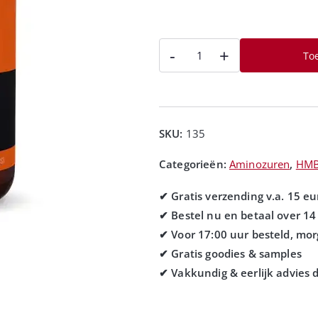
-
+
To
SKU:
135
Categorieën:
Aminozuren
,
HM