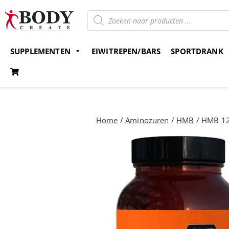
SUPPLEMENTEN
EIWITREPEN/BARS
SPORTDRANK
Gratis verzending v.a. 15 euro
Bestel nu en betaal 
Home
/
Aminozuren
/
HMB
/ HMB 12