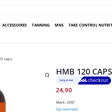
ACCESSOIRES
TANNING
MNS
TAKE CONTROL NUTRI
over 14 dagen
Voor 17:00 uur besteld, morgen in huis
Gr
0 caps.
HMB 120 CAPS
24,90
Merk:
QNT
Op voorraad