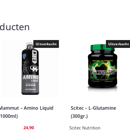
oducten
Uitverkocht
Uitverkocht
Mammut – Amino Liquid
Scitec – L-Glutamine
(1000ml)
(300gr.)
24,90
Scitec Nutrition