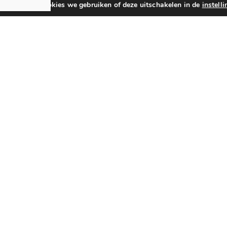
n over welke cookies we gebruiken of deze uitschakelen in de
instell
professioneel advies van een echte kenner? Kom dan zeker e
Openingstijden