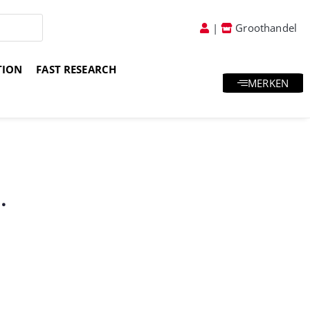
|
Groothandel
TION
FAST RESEARCH
MERKEN
atis goodies & samples
Vakkundig advies
.