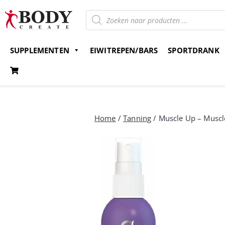
SUPPLEMENTEN
EIWITREPEN/BARS
SPORTDRANK
Gratis verzending v.a. 15 euro
Bestel nu en betaal 
Home
/
Tanning
/ Muscle Up – Muscle