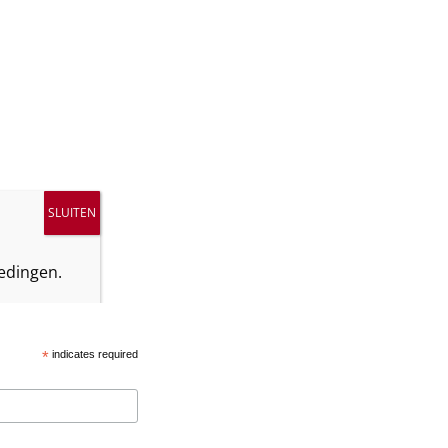
edingen.
*
indicates required