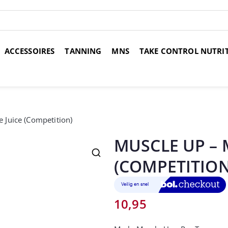
ACCESSOIRES
TANNING
MNS
TAKE CONTROL NUTRI
over 14 dagen
Voor 17:00 uur besteld, morgen in huis
Gr
 Juice (Competition)
MUSCLE UP – 
(COMPETITION
10,95