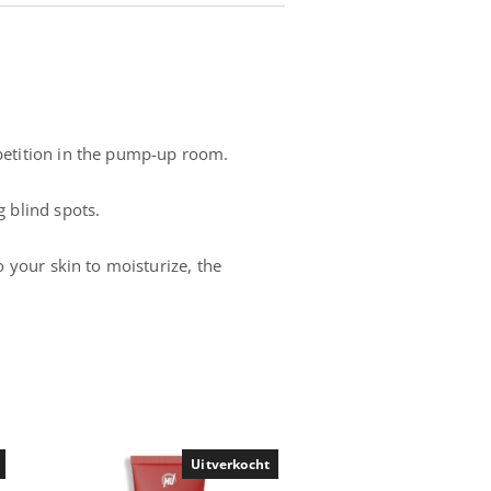
mpetition in the pump-up room.
g blind spots.
o your skin to moisturize, the
Uitverkocht