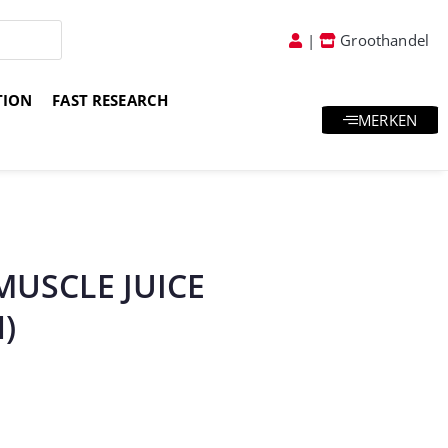
|
Groothandel
TION
FAST RESEARCH
MERKEN
atis goodies & samples
Vakkundig advies
MUSCLE JUICE
)