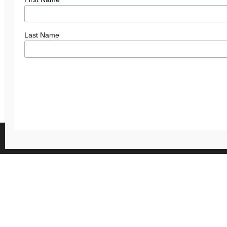
Last Name
We gebruiken cookies om je de 
Je kunt meer informatie vinde