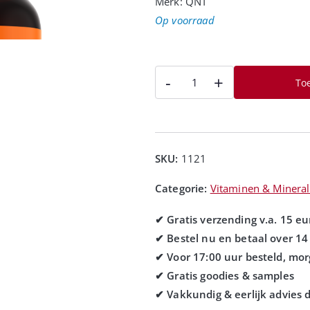
Merk:
QNT
Op voorraad
-
+
To
SKU:
1121
Categorie:
Vitaminen & Minera