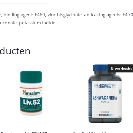
binding agent: E460, zinc bisglycinate, anticaking agents: E47
uconate, potassium iodide.
oducten
Uitverkocht