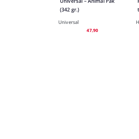
Universal – Animal Pak
(342 gr.)
Universal
H
47,90