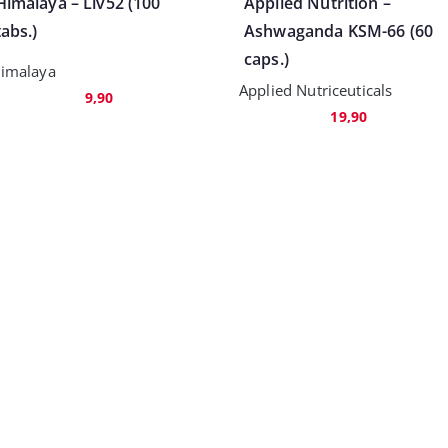
Himalaya – Liv52 (100
Applied Nutrition –
tabs.)
Ashwaganda KSM-66 (60
caps.)
imalaya
Applied Nutriceuticals
9,90
19,90