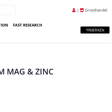
|
Groothandel
TION
FAST RESEARCH
MERKEN
atis goodies & samples
Vakkundig advies
M MAG & ZINC