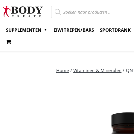
SUPPLEMENTEN
EIWITREPEN/BARS
SPORTDRANK
Gratis verzending v.a. 15 euro
Bestel nu en betaal 
Home
/
Vitaminen & Mineralen
/ QNT