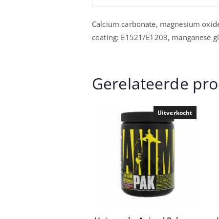
Calcium carbonate, magnesium oxide, 
coating: E1521/E1203, manganese gl
Gerelateerde pr
Uitverkocht