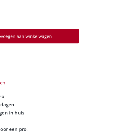
evoegen aan winkelwagen
len