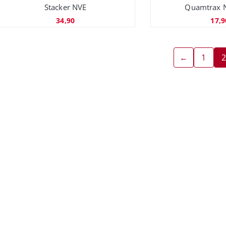
Stacker NVE
Quamtrax N
34,90
17,9
←
1