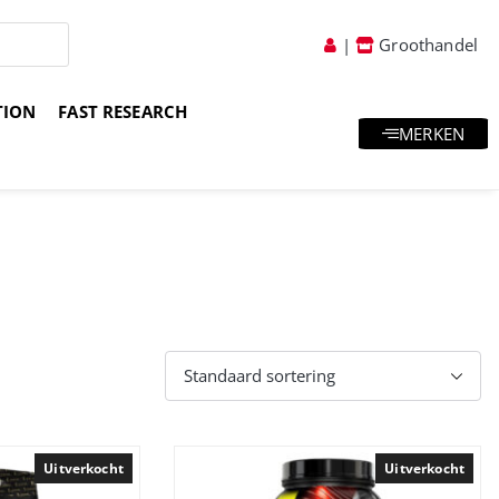
|
Groothandel
TION
FAST RESEARCH
MERKEN
atis goodies & samples
Vakkundig advies
Uitverkocht
Uitverkocht