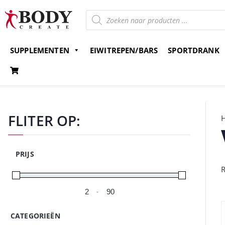
SUPPLEMENTEN
EIWITREPEN/BARS
SPORTDRANK
Gratis verzending v.a. 15 euro
Bestel nu en betaal 
FLITER OP:
PRIJS
R
-
Minimale prijs
Maximale prijs
CATEGORIEËN