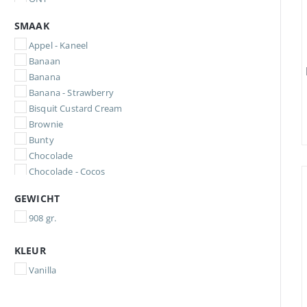
Quamtrax Nutrition
SMAAK
Stacker NVE
Appel - Kaneel
Banaan
Banana
Banana - Strawberry
Bisquit Custard Cream
Brownie
Bunty
Chocolade
Chocolade - Cocos
Chocolade hazelnut
GEWICHT
Chocolade Peanut
908 gr.
Chocolate
Chocolate - Hazelnut
KLEUR
chocolate hazelnut ice cream
chocolate peanut butter
Vanilla
classic chocolate ice cream
Coconut