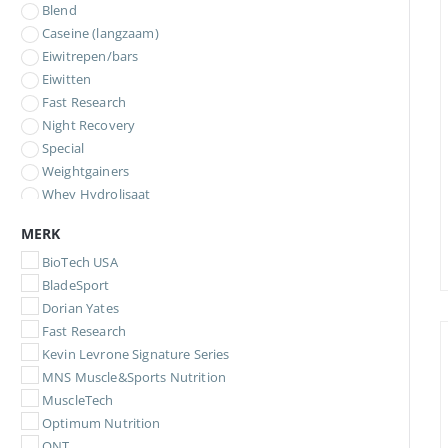
Blend
Caseine (langzaam)
Eiwitrepen/bars
Eiwitten
Fast Research
Night Recovery
Special
Weightgainers
Whey Hydrolisaat
Whey Isolaat
MERK
Whey Proteine
BioTech USA
BladeSport
Dorian Yates
Fast Research
Kevin Levrone Signature Series
MNS Muscle&Sports Nutrition
MuscleTech
Optimum Nutrition
QNT