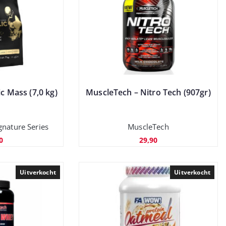
c Mass (7,0 kg)
MuscleTech – Nitro Tech (907gr)
gnature Series
MuscleTech
0
29,90
Uitverkocht
Uitverkocht