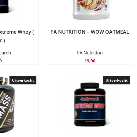
Extreme Whey (
FA NUTRITION – WOW OATMEAL
r.)
earch
FA Nutrition
0
19,90
Uitverkocht
Uitverkocht