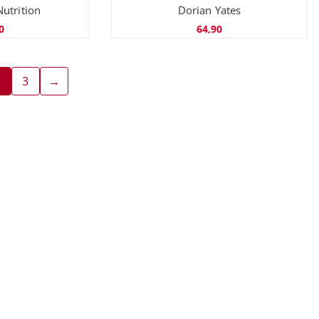
utrition
Dorian Yates
0
64,90
2
3
→