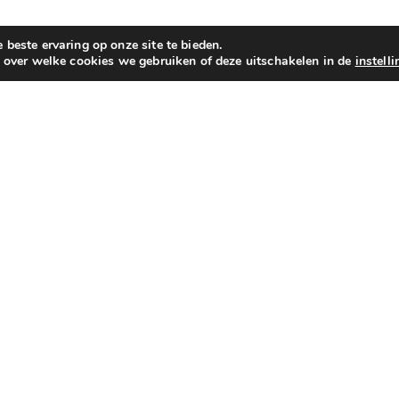
beste ervaring op onze site te bieden.
n over welke cookies we gebruiken of deze uitschakelen in de
instell
professioneel advies van een echte kenner? Kom dan zeker e