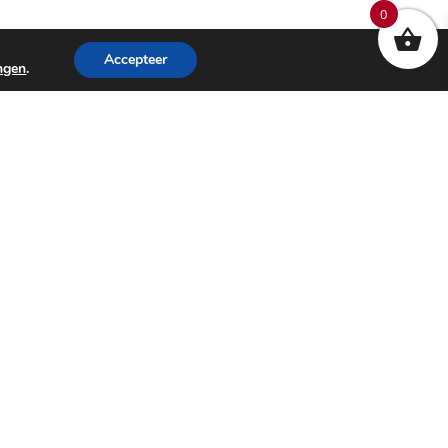
0
Accepteer
ingen
.
en keer langs in onze winkel in Rotterdam. We helpen je