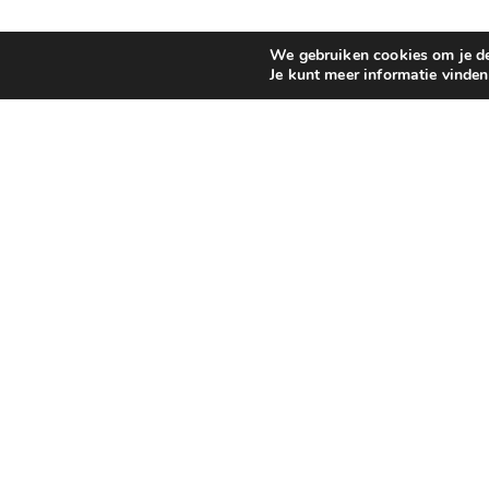
We gebruiken cookies om je de 
Je kunt meer informatie vinde
WINKEL ROTTERDAM
Onze producten zelf komen bekijken of wil je eerlijk en 
graag!