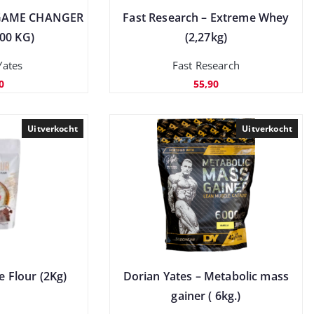
 GAME CHANGER
Fast Research – Extreme Whey
00 KG)
(2,27kg)
Yates
Fast Research
0
55,90
Uitverkocht
Uitverkocht
 Flour (2Kg)
Dorian Yates – Metabolic mass
gainer ( 6kg.)