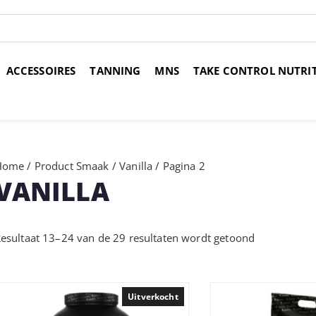
ACCESSOIRES
TANNING
MNS
TAKE CONTROL NUTRI
over 14 dagen
Voor 17:00 uur besteld, morgen in huis
Gr
Home
/ Product Smaak /
Vanilla
/ Pagina 2
VANILLA
esultaat 13–24 van de 29 resultaten wordt getoond
Uitverkocht