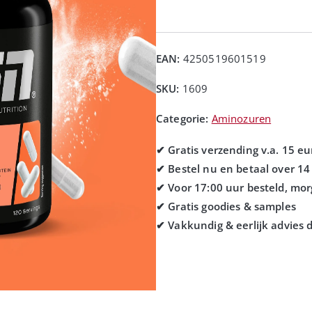
EAN:
4250519601519
SKU:
1609
Categorie:
Aminozuren