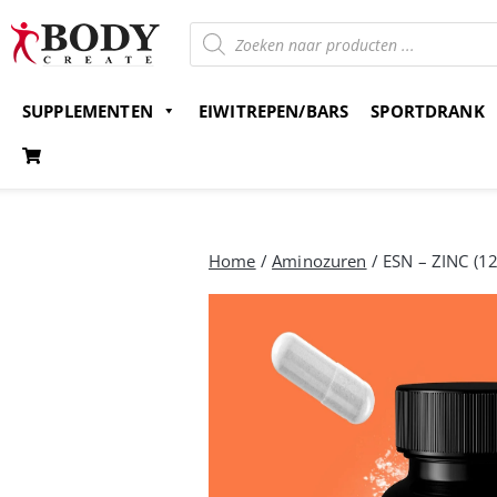
SUPPLEMENTEN
EIWITREPEN/BARS
SPORTDRANK
Gratis verzending v.a. 15 euro
Bestel nu en betaal 
Home
/
Aminozuren
/ ESN – ZINC (12