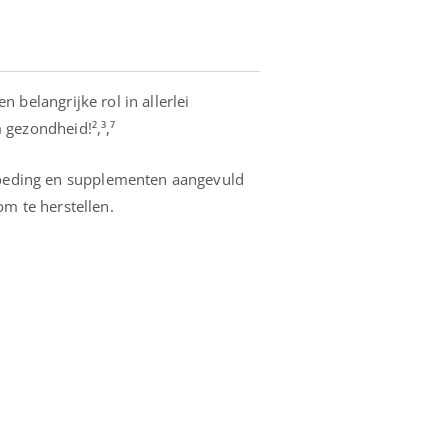
 belangrijke rol in allerlei
 gezondheid!²,³,⁷
voeding en supplementen aangevuld
om te herstellen.