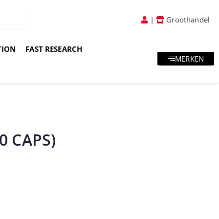
|
Groothandel
TION
FAST RESEARCH
MERKEN
atis goodies & samples
Vakkundig advies
20 CAPS)