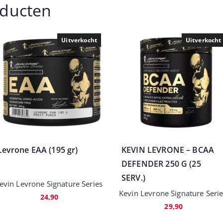
oducten
Uitverkocht
Uitverkocht
Levrone EAA (195 gr)
KEVIN LEVRONE – BCAA
DEFENDER 250 G (25
SERV.)
evin Levrone Signature Series
Kevin Levrone Signature Seri
24,90
29,90