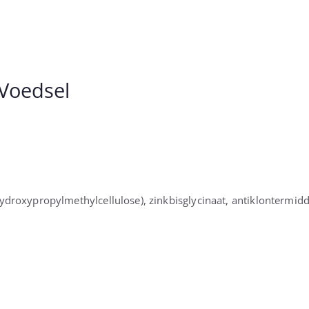
Voedsel
hydroxypropylmethylcellulose), zinkbisglycinaat, antiklontermi