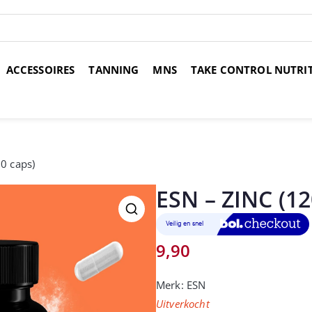
ACCESSOIRES
TANNING
MNS
TAKE CONTROL NUTRI
over 14 dagen
Voor 17:00 uur besteld, morgen in huis
Gr
0 caps)
ESN – ZINC (1
9,90
Merk:
ESN
Uitverkocht